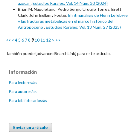
azúcar
,
Estudios Rurales: Vol. 14 Núm. 30 (2024)
Brian M. Napoletano, Pedro Sergio Urquijo Torres, Brett
Clark, John Bellamy Foster,
El ritmanálisis de Henri Lefebvre
y las fracturas metabólicas en el marco histórico del
Antropoceno
,
Estudios Rurales: Vol. 13 Núm. 27 (2023)
<<
<
4
5
6
7
8
9
10
11
12
>
>>
También puede {advancedSearchLink} para este artículo.
Información
Para lectores/as
Para autores/as
Para bibliotecarios/as
Enviar un artículo