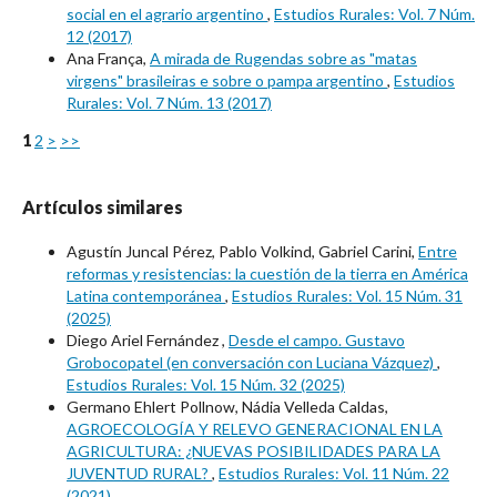
social en el agrario argentino
,
Estudios Rurales: Vol. 7 Núm.
12 (2017)
Ana França,
A mirada de Rugendas sobre as "matas
virgens" brasileiras e sobre o pampa argentino
,
Estudios
Rurales: Vol. 7 Núm. 13 (2017)
1
2
>
>>
Artículos similares
Agustín Juncal Pérez, Pablo Volkind, Gabriel Carini,
Entre
reformas y resistencias: la cuestión de la tierra en América
Latina contemporánea
,
Estudios Rurales: Vol. 15 Núm. 31
(2025)
Diego Ariel Fernández ,
Desde el campo. Gustavo
Grobocopatel (en conversación con Luciana Vázquez)
,
Estudios Rurales: Vol. 15 Núm. 32 (2025)
Germano Ehlert Pollnow, Nádia Velleda Caldas,
AGROECOLOGÍA Y RELEVO GENERACIONAL EN LA
AGRICULTURA: ¿NUEVAS POSIBILIDADES PARA LA
JUVENTUD RURAL?
,
Estudios Rurales: Vol. 11 Núm. 22
(2021)