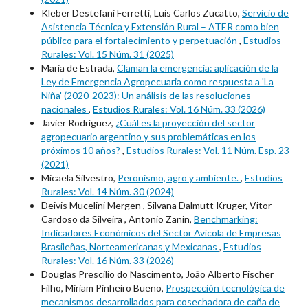
Kleber Destefani Ferretti, Luis Carlos Zucatto,
Servicio de
Asistencia Técnica y Extensión Rural – ATER como bien
público para el fortalecimiento y perpetuación
,
Estudios
Rurales: Vol. 15 Núm. 31 (2025)
Maria de Estrada,
Claman la emergencia: aplicación de la
Ley de Emergencia Agropecuaria como respuesta a 'La
Niña' (2020-2023): Un análisis de las resoluciones
nacionales
,
Estudios Rurales: Vol. 16 Núm. 33 (2026)
Javier Rodríguez,
¿Cuál es la proyección del sector
agropecuario argentino y sus problemáticas en los
próximos 10 años?
,
Estudios Rurales: Vol. 11 Núm. Esp. 23
(2021)
Micaela Silvestro,
Peronismo, agro y ambiente.
,
Estudios
Rurales: Vol. 14 Núm. 30 (2024)
Deivis Mucelini Mergen , Silvana Dalmutt Kruger, Vitor
Cardoso da Silveira , Antonio Zanin,
Benchmarking:
Indicadores Económicos del Sector Avícola de Empresas
Brasileñas, Norteamericanas y Mexicanas
,
Estudios
Rurales: Vol. 16 Núm. 33 (2026)
Douglas Prescilio do Nascimento, João Alberto Fischer
Filho, Miriam Pinheiro Bueno,
Prospección tecnológica de
mecanismos desarrollados para cosechadora de caña de