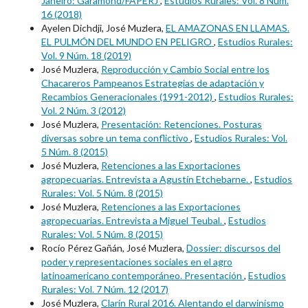
Janeiro: Garamond/FAPERJ
,
Estudios Rurales: Vol. 8 Núm.
16 (2018)
Ayelen Dichdji, José Muzlera,
EL AMAZONAS EN LLAMAS.
EL PULMÓN DEL MUNDO EN PELIGRO
,
Estudios Rurales:
Vol. 9 Núm. 18 (2019)
José Muzlera,
Reproducción y Cambio Social entre los
Chacareros Pampeanos Estrategias de adaptación y
Recambios Generacionales (1991-2012)
,
Estudios Rurales:
Vol. 2 Núm. 3 (2012)
José Muzlera,
Presentación: Retenciones. Posturas
diversas sobre un tema conflictivo
,
Estudios Rurales: Vol.
5 Núm. 8 (2015)
José Muzlera,
Retenciones a las Exportaciones
agropecuarias. Entrevista a Agustín Etchebarne.
,
Estudios
Rurales: Vol. 5 Núm. 8 (2015)
José Muzlera,
Retenciones a las Exportaciones
agropecuarias. Entrevista a Miguel Teubal.
,
Estudios
Rurales: Vol. 5 Núm. 8 (2015)
Rocío Pérez Gañán, José Muzlera,
Dossier: discursos del
poder y representaciones sociales en el agro
latinoamericano contemporáneo. Presentación
,
Estudios
Rurales: Vol. 7 Núm. 12 (2017)
José Muzlera,
Clarín Rural 2016. Alentando el darwinismo