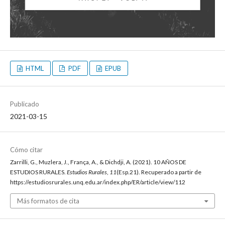
HTML
PDF
EPUB
Publicado
2021-03-15
Cómo citar
Zarrilli, G., Muzlera, J., França, A., & Dichdji, A. (2021). 10 AÑOS DE
ESTUDIOS RURALES.
Estudios Rurales
,
11
(Esp.21). Recuperado a partir de
https://estudiosrurales.unq.edu.ar/index.php/ER/article/view/112
Más formatos de cita