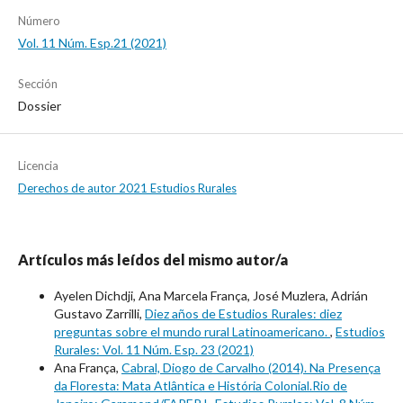
Número
Vol. 11 Núm. Esp.21 (2021)
Sección
Dossier
Licencia
Derechos de autor 2021 Estudios Rurales
Artículos más leídos del mismo autor/a
Ayelen Dichdji, Ana Marcela França, José Muzlera, Adrián
Gustavo Zarrilli,
Diez años de Estudios Rurales: diez
preguntas sobre el mundo rural Latinoamericano.
,
Estudios
Rurales: Vol. 11 Núm. Esp. 23 (2021)
Ana França,
Cabral, Diogo de Carvalho (2014). Na Presença
da Floresta: Mata Atlântica e História Colonial.Rio de