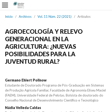
Inicio
/
Archivos
/
Vol. 11 Núm. 22 (2021)
/
Artículos
AGROECOLOGÍA Y RELEVO
GENERACIONAL EN LA
AGRICULTURA: ¿NUEVAS
POSIBILIDADES PARA LA
JUVENTUD RURAL?
Germano Ehlert Pollnow
Estudante de Doutorado Programa de Pós-Graduação em Sistemas
de Produção Agrícola Familiar, Faculdade de Agronomia Eliseu Maciel
(FAEM), Universidade Federal de Pelotas. Bolsista de doutorado do
Conselho Nacional de Desenvolvimento Científico e Tecnológico
Nádia Velleda Caldas