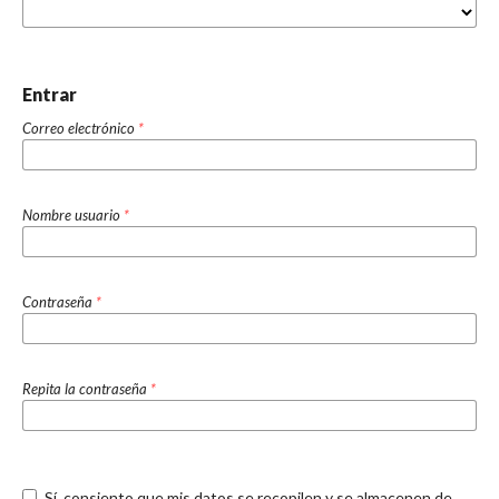
Entrar
Correo electrónico
*
Nombre usuario
*
Contraseña
*
Repita la contraseña
*
Sí, consiento que mis datos se recopilen y se almacenen de