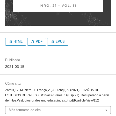
HTML
PDF
EPUB
Publicado
2021-03-15
Cómo citar
Zarrilli, G., Muzlera, J., França, A., & Dichdji, A. (2021). 10 AÑOS DE
ESTUDIOS RURALES.
Estudios Rurales
,
11
(Esp.21). Recuperado a partir
de https://estudiosrurales.unq.edu.ar/index.php/ER/article/view/112
Más formatos de cita