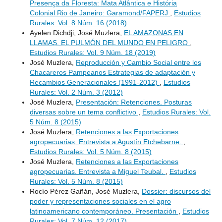
Presença da Floresta: Mata Atlântica e História
Colonial.Rio de Janeiro: Garamond/FAPERJ
,
Estudios
Rurales: Vol. 8 Núm. 16 (2018)
Ayelen Dichdji, José Muzlera,
EL AMAZONAS EN
LLAMAS. EL PULMÓN DEL MUNDO EN PELIGRO
,
Estudios Rurales: Vol. 9 Núm. 18 (2019)
José Muzlera,
Reproducción y Cambio Social entre los
Chacareros Pampeanos Estrategias de adaptación y
Recambios Generacionales (1991-2012)
,
Estudios
Rurales: Vol. 2 Núm. 3 (2012)
José Muzlera,
Presentación: Retenciones. Posturas
diversas sobre un tema conflictivo
,
Estudios Rurales: Vol.
5 Núm. 8 (2015)
José Muzlera,
Retenciones a las Exportaciones
agropecuarias. Entrevista a Agustín Etchebarne.
,
Estudios Rurales: Vol. 5 Núm. 8 (2015)
José Muzlera,
Retenciones a las Exportaciones
agropecuarias. Entrevista a Miguel Teubal.
,
Estudios
Rurales: Vol. 5 Núm. 8 (2015)
Rocío Pérez Gañán, José Muzlera,
Dossier: discursos del
poder y representaciones sociales en el agro
latinoamericano contemporáneo. Presentación
,
Estudios
Rurales: Vol. 7 Núm. 12 (2017)