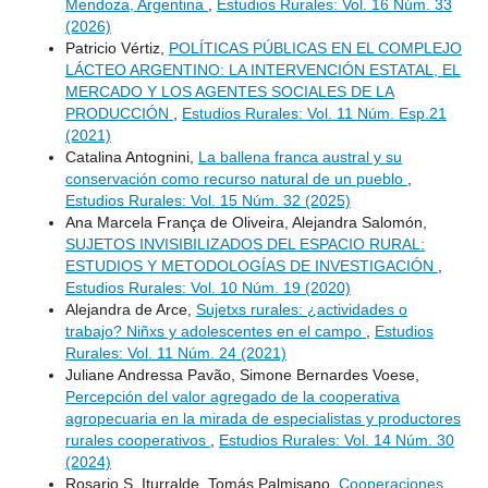
Mendoza, Argentina
,
Estudios Rurales: Vol. 16 Núm. 33
(2026)
Patricio Vértiz,
POLÍTICAS PÚBLICAS EN EL COMPLEJO
LÁCTEO ARGENTINO: LA INTERVENCIÓN ESTATAL, EL
MERCADO Y LOS AGENTES SOCIALES DE LA
PRODUCCIÓN
,
Estudios Rurales: Vol. 11 Núm. Esp.21
(2021)
Catalina Antognini,
La ballena franca austral y su
conservación como recurso natural de un pueblo
,
Estudios Rurales: Vol. 15 Núm. 32 (2025)
Ana Marcela França de Oliveira, Alejandra Salomón,
SUJETOS INVISIBILIZADOS DEL ESPACIO RURAL:
ESTUDIOS Y METODOLOGÍAS DE INVESTIGACIÓN
,
Estudios Rurales: Vol. 10 Núm. 19 (2020)
Alejandra de Arce,
Sujetxs rurales: ¿actividades o
trabajo? Niñxs y adolescentes en el campo
,
Estudios
Rurales: Vol. 11 Núm. 24 (2021)
Juliane Andressa Pavão, Simone Bernardes Voese,
Percepción del valor agregado de la cooperativa
agropecuaria en la mirada de especialistas y productores
rurales cooperativos
,
Estudios Rurales: Vol. 14 Núm. 30
(2024)
Rosario S. Iturralde, Tomás Palmisano,
Cooperaciones