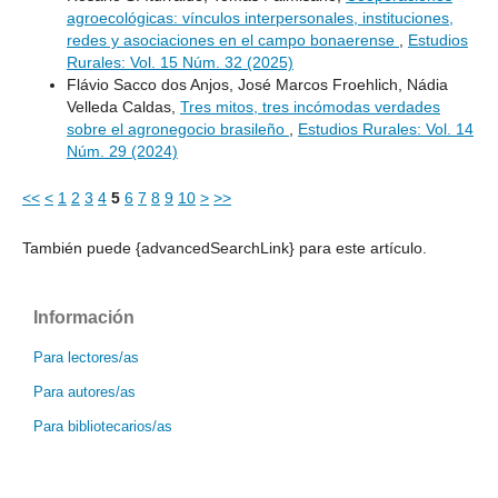
agroecológicas: vínculos interpersonales, instituciones,
redes y asociaciones en el campo bonaerense
,
Estudios
Rurales: Vol. 15 Núm. 32 (2025)
Flávio Sacco dos Anjos, José Marcos Froehlich, Nádia
Velleda Caldas,
Tres mitos, tres incómodas verdades
sobre el agronegocio brasileño
,
Estudios Rurales: Vol. 14
Núm. 29 (2024)
<<
<
1
2
3
4
5
6
7
8
9
10
>
>>
También puede {advancedSearchLink} para este artículo.
Información
Para lectores/as
Para autores/as
Para bibliotecarios/as