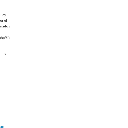
. Ley
or el
erado a
.php/ER
li,