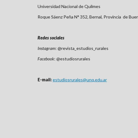
Universidad Nacional de Quilmes
Roque Sáenz Peña N° 352, Bernal, Provincia de Bue
Redes sociales
Instagram
: @revista_estudios_rurales
Facebook
: @estudiosrurales
E-mail:
estudiosrurales@unq.edu.ar