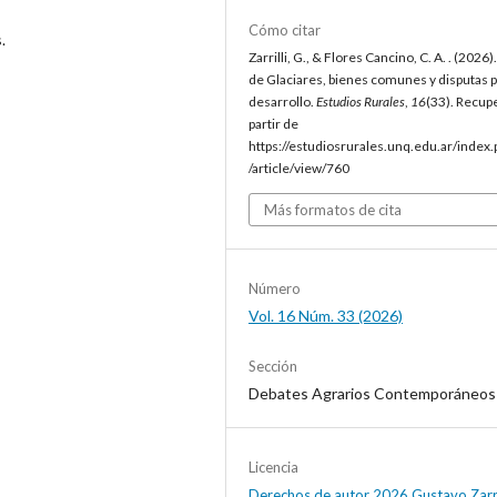
Cómo citar
.
Zarrilli, G., & Flores Cancino, C. A. . (2026)
de Glaciares, bienes comunes y disputas p
desarrollo.
Estudios Rurales
,
16
(33). Recup
partir de
https://estudiosrurales.unq.edu.ar/index
/article/view/760
Más formatos de cita
Número
Vol. 16 Núm. 33 (2026)
Sección
Debates Agrarios Contemporáneos
Licencia
Derechos de autor 2026 Gustavo Zarril