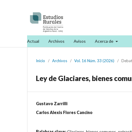
Actual
Archivos
Avisos
Acerca de
Inicio
/
Archivos
/
Vol. 16 Núm. 33 (2026)
/
Debat
Ley de Glaciares, bienes comun
Gustavo Zarrilli
Carlos Alexis Flores Cancino
Palabras clave:
Glaciares, bienes comunes, extracti