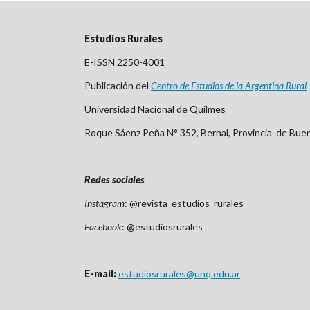
Estudios Rurales
E-ISSN 2250-4001
Publicación del
Centro
de Est
udios de la Argentina Rural
Universidad Nacional de Quilmes
Roque Sáenz Peña N° 352, Bernal, Provincia de Bue
Redes sociales
Instagram
: @revista_estudios_rurales
Facebook
: @estudiosrurales
E-mail:
estudiosrurales@unq.edu.ar