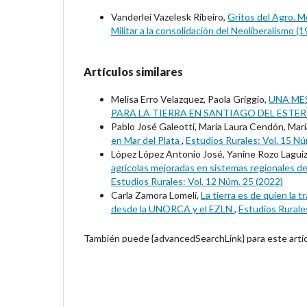
Vanderlei Vazelesk Ribeiro,
Gritos del Agro. M
Militar a la consolidación del Neoliberalismo 
Artículos similares
Melisa Erro Velazquez, Paola Griggio,
UNA MES
PARA LA TIERRA EN SANTIAGO DEL ESTE
Pablo José Galeotti, María Laura Cendón, María
en Mar del Plata
,
Estudios Rurales: Vol. 15 Nú
López López Antonio José, Yanine Rozo Laguiz
agrícolas mejoradas en sistemas regionales de 
Estudios Rurales: Vol. 12 Núm. 25 (2022)
Carla Zamora Lomelí,
La tierra es de quien la 
desde la UNORCA y el EZLN
,
Estudios Rurales
También puede {advancedSearchLink} para este artíc