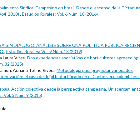
ovimiento Sindical Campesino en brasil. Desde el ascenso de la Dictadur
(1964-2010)
,
Estudios Rurales: Vol. 6 Núm. 10 (2016)
A SIN DIÁLOGO. ANÁLISIS SOBRE UNA POLÍTICA PÚBLICA RECIE
RO
,
Estudios Rurales: Vol. 9 Núm. 18 (2019)
 Laura Viteri,
Dos experiencias asociativas de horticultores agroecológ
m. 32 (2025)
amón, Adriana Tofiño Rivera,
Metodología para proyectar variedades
innovación: el caso del fríjol biofortificado en el Caribe seco colombiano
trabaja. Acción colectiva desde la perspectiva campesina. Un acercamient
: Vol. 5 Núm. 9 (2015)
ulo.