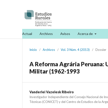
Actual
Archivos
Avisos
Acerca de
Inicio
/
Archivos
/
Vol. 3 Núm. 4 (2013)
/
Dossier
A Reforma Agrária Peruana: U
Militar (1962-1993
Vanderlei Vazelesk Ribeiro
Investigador Independiente del Consejo Nacional de Inve
Técnicas (CONICET) y del Centro de Estudios de la Arg