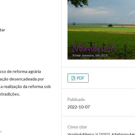
tar
sso de reforma agrária
PDF
zação desencadeada por
 realização da reforma sob
ntradições.
Publicado
2022-10-07
Cómo citar
.
Vazelesk Ribeiro, V. (2022). A Reforma Agr