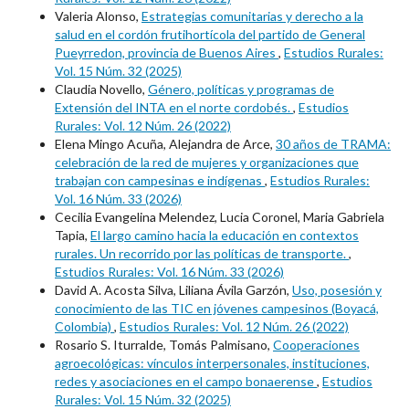
Valeria Alonso,
Estrategias comunitarias y derecho a la
salud en el cordón frutihortícola del partido de General
Pueyrredon, provincia de Buenos Aires
,
Estudios Rurales:
Vol. 15 Núm. 32 (2025)
Claudia Novello,
Género, políticas y programas de
Extensión del INTA en el norte cordobés.
,
Estudios
Rurales: Vol. 12 Núm. 26 (2022)
Elena Mingo Acuña, Alejandra de Arce,
30 años de TRAMA:
celebración de la red de mujeres y organizaciones que
trabajan con campesinas e indígenas
,
Estudios Rurales:
Vol. 16 Núm. 33 (2026)
Cecilia Evangelina Melendez, Lucia Coronel, Maria Gabriela
Tapia,
El largo camino hacia la educación en contextos
rurales. Un recorrido por las políticas de transporte.
,
Estudios Rurales: Vol. 16 Núm. 33 (2026)
David A. Acosta Silva, Liliana Ávila Garzón,
Uso, posesión y
conocimiento de las TIC en jóvenes campesinos (Boyacá,
Colombia)
,
Estudios Rurales: Vol. 12 Núm. 26 (2022)
Rosario S. Iturralde, Tomás Palmisano,
Cooperaciones
agroecológicas: vínculos interpersonales, instituciones,
redes y asociaciones en el campo bonaerense
,
Estudios
Rurales: Vol. 15 Núm. 32 (2025)