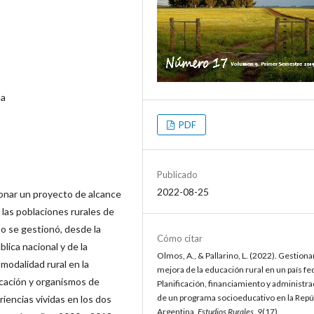
na
PDF
Publicado
2022-08-25
ionar un proyecto de alcance
 las poblaciones rurales de
o se gestionó, desde la
Cómo citar
lica nacional y de la
Olmos, A., & Pallarino, L. (2022). Gestionar
 modalidad rural en la
mejora de la educación rural en un país fe
ucación y organismos de
Planificación, financiamiento y administra
de un programa socioeducativo en la Repú
riencias vividas en los dos
Argentina.
Estudios Rurales
,
9
(17).