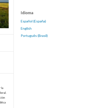
Idioma
Español (España)
English
Português (Brasil)
 la
deral.
ción
blica