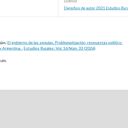
Licencia
Derechos de autor 2021 Estudios Rur
jas,
El gobierno de las sequías. Problematización, respuestas político-
 y Argentina.
,
Estudios Rurales: Vol. 16 Núm. 33 (2026)
ulo.