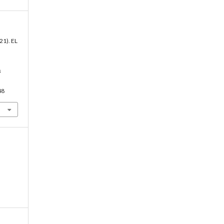
21). EL
s
48