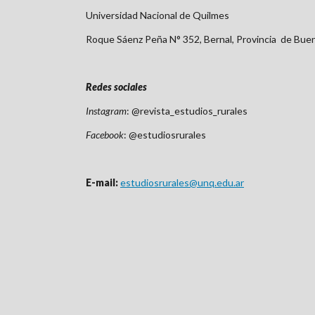
Universidad Nacional de Quilmes
Roque Sáenz Peña N° 352, Bernal, Provincia de Bue
Redes sociales
Instagram
: @revista_estudios_rurales
Facebook
: @estudiosrurales
E-mail:
estudiosrurales@unq.edu.ar