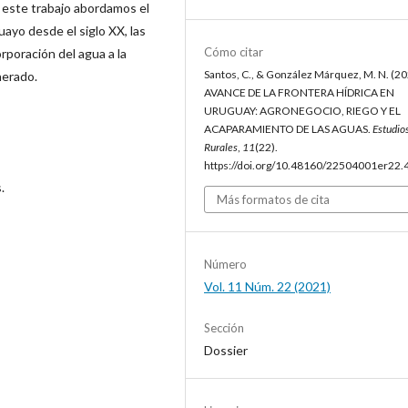
este trabajo abordamos el
uayo desde el siglo XX, las
Cómo citar
orporación del agua a la
Santos, C., & González Márquez, M. N. (20
nerado.
AVANCE DE LA FRONTERA HÍDRICA EN
URUGUAY: AGRONEGOCIO, RIEGO Y EL
ACAPARAMIENTO DE LAS AGUAS.
Estudio
Rurales
,
11
(22).
https://doi.org/10.48160/22504001er22.
.
Más formatos de cita
Número
Vol. 11 Núm. 22 (2021)
Sección
Dossier