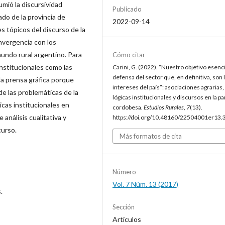
umió la discursividad
Publicado
ado de la provincia de
2022-09-14
s tópicos del discurso de la
nvergencia con los
mundo rural argentino. Para
Cómo citar
nstitucionales como las
Carini, G. (2022). “Nuestro objetivo esenci
defensa del sector que, en definitiva, son 
la prensa gráfica porque
intereses del país”: asociaciones agrarias,
de las problemáticas de la
lógicas institucionales y discursos en la 
icas institucionales en
cordobesa.
Estudios Rurales
,
7
(13).
análisis cualitativa y
https://doi.org/10.48160/22504001er13.
curso.
Más formatos de cita
Número
Vol. 7 Núm. 13 (2017)
.
Sección
Artículos