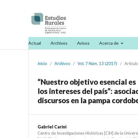
Actual
Archivos
Avisos
Acerca de
Inicio
/
Archivos
/
Vol. 7 Núm. 13 (2017)
/
Artícul
“Nuestro objetivo esencial es 
los intereses del país”: asocia
discursos en la pampa cordob
Gabriel Carini
Centro de Investigaciones Históricas [CIH] de la Univer