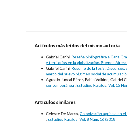
Artículos más leídos del mismo autor/a
Gabriel Carini,
Reseña bibliográfica a Carla Gr
y territorios en la globalización. Buenos Aires
Gabriel Carini,
Resume de la tesis: Discursos, 
marco del nuevo régimen social de acumulaci
Agustín Juncal Pérez, Pablo Volkind, Gabriel C
contemporánea
,
Estudios Rurales: Vol. 15 Nú
Artículos similares
Celeste De Marco,
Colonización agrícola en el
,
Estudios Rurales: Vol. 8 Núm. 16 (2018)