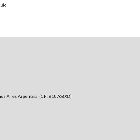
ulo.
nos Aires Argentina. (CP: B1876BXD)