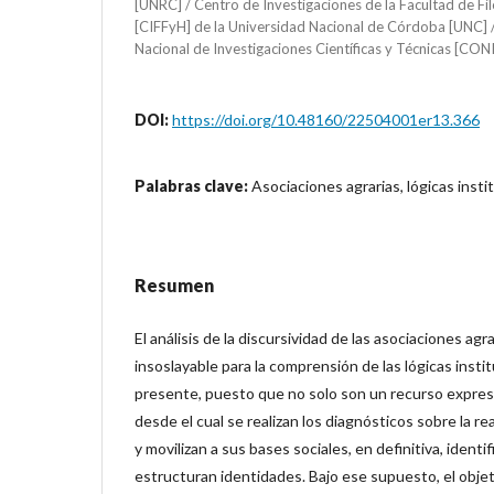
[UNRC] / Centro de Investigaciones de la Facultad de F
[CIFFyH] de la Universidad Nacional de Córdoba [UNC] 
Nacional de Investigaciones Científicas y Técnicas [CO
DOI:
https://doi.org/10.48160/22504001er13.366
Palabras clave:
Asociaciones agrarias, lógicas insti
Resumen
El análisis de la discursividad de las asociaciones ag
insoslayable para la comprensión de las lógicas insti
presente, puesto que no solo son un recurso expresi
desde el cual se realizan los diagnósticos sobre la re
y movilizan a sus bases sociales, en definitiva, identi
estructuran identidades. Bajo ese supuesto, el objet