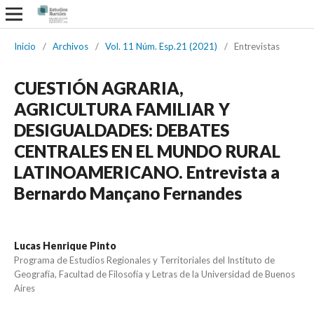
Inicio
/
Archivos
/
Vol. 11 Núm. Esp.21 (2021)
/
Entrevistas
CUESTIÓN AGRARIA,
AGRICULTURA FAMILIAR Y
DESIGUALDADES: DEBATES
CENTRALES EN EL MUNDO RURAL
LATINOAMERICANO. Entrevista a
Bernardo Mançano Fernandes
Lucas Henrique Pinto
Programa de Estudios Regionales y Territoriales del Instituto de
Geografía, Facultad de Filosofía y Letras de la Universidad de Buenos
Aires