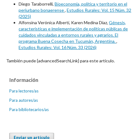
Diego Taraborrelli,
Bioeconomía, política y territorio en el
periurbano bonaerense
,
Estudios Rurales: Vol. 15 Núm. 32
(2025)
Alfonsina Verónica Albertí, Karen Medina Díaz,
Génesis,
características e implementación de políticas públicas de
cuidados vinculadas a entornos rurales y agrarios. El
programa Buena Cosecha en Tucumán, Argentina.
,
Estudios Rurales: Vol. 16 Núm. 33 (2026)
También puede {advancedSearchLink} para este artículo.
Información
Para lectores/as
Para autores/as
Para bibliotecarios/as
Enviar un artículo