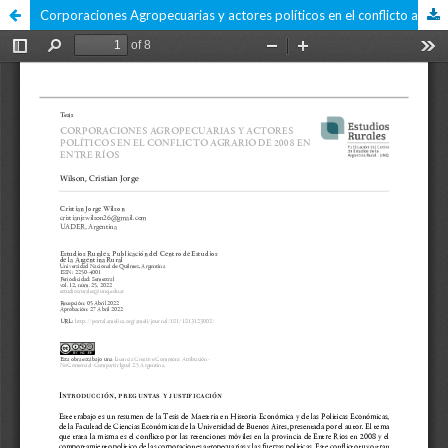
Corporaciones Agropecuarias y actores políticos en el conflicto agrario de 2008 en Entre Ríos