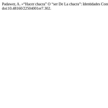
Padawer, A. «“Hacer chacra” O “ser De La chacra”: Identidades Con
doi:10.48160/22504001er7.302.