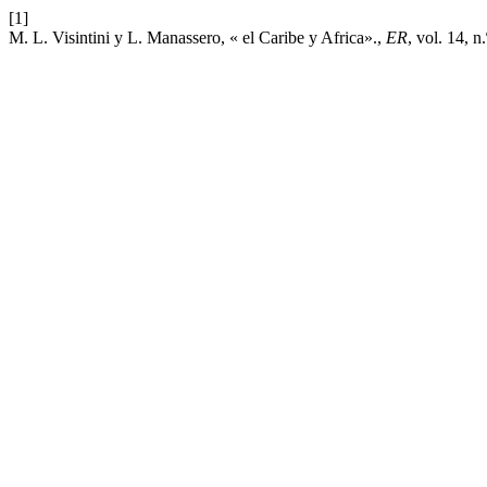
[1]
M. L. Visintini y L. Manassero, « el Caribe y Africa».,
ER
, vol. 14, n