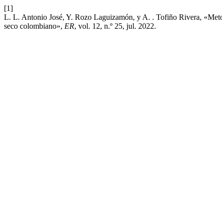
[1]
L. L. Antonio José, Y. Rozo Laguizamón, y A. . Tofiño Rivera, «Metodo
seco colombiano»,
ER
, vol. 12, n.º 25, jul. 2022.