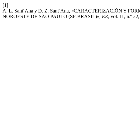
[1]
A. L. Sant´Ana y D. Z. Sant´Ana, «CARACTERIZACIÓN Y
NOROESTE DE SÃO PAULO (SP-BRASIL)»,
ER
, vol. 11, n.º 22,