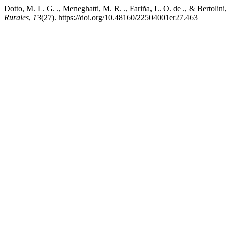
Dotto, M. L. G. ., Meneghatti, M. R. ., Fariña, L. O. de ., & Bertolin
Rurales
,
13
(27). https://doi.org/10.48160/22504001er27.463