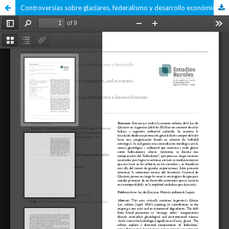
Controversias sobre glaciares, federalismo y desarrollo económico