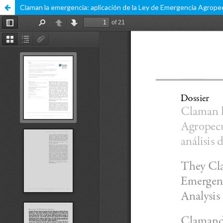
Claman la emergencia: aplicación de la Ley de Emergencia Agropecu