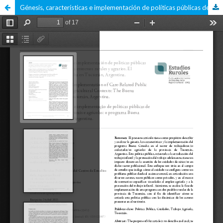
Génesis, características e implementación de políticas públicas de cuidados vinculadas a entornos rurales y agrarios. El programa Buena Cosecha en Tucumán, Argentina.