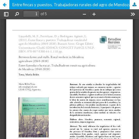
Entre fincas y puestos. Trabajadoras rurales del agro de Mendoza (1960-2020)