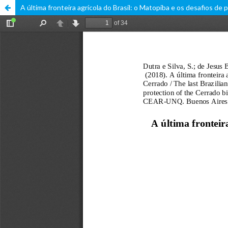
A última fronteira agrícola do Brasil: o Matopiba e os desafios d