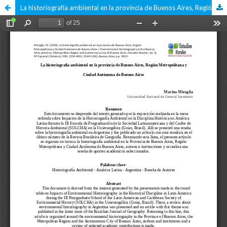
La historiografía ambiental en la provincia de Buenos Aires, Región Metropolitana y Ciudad Autónoma de Buenos Aires