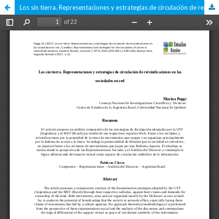
Los sin tierra. Representaciones y estrategias de circulación de reivindicaciones en las sociedades en red.