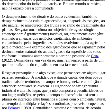
do desempenho do indivíduo narcísico. Em um mundo narcísico,
não há espaço para a comunidade.
O desaparecimento de rituais e do outro evidenciam também o
desaparecimento da cultura agroecológica, adaptada às estações, ao
rito natural, ao amadurecer dos frutos e ao ritmo de crescimento das
plantas. Resgatar uma cultura ou subjetividade agroecológica
emancipadora é (praticamente) inviável, ou, arduamente alcançável
em meio a ameaças dos negócios capitalistas, de ambientes
contaminados pelos ingredientes do desenvolvimento, da agricultura
para o mercado – a exemplo dos agrotóxicos que se espalham pelos
deslocamentos naturais do ar, das águas e da superfície dos solos –
conforme ilustramos anteriormente a partir de pesquisa de
Cruz
(2022). Demanda-se, em vez disso, uma reinvenção a partir de um
quadro totalizante do capitalismo em sua fase neoliberal.
Resgatar pressupõe que algo existe, que permanece em algum lugar
para ser resgatado. À medida que o grande capital desaloja povos
tradicionais de territórios, o campo se homogeneíza e a tradição e
sabedoria populares se esvaem. O lugar onde se faz agricultura
industrial é um
não-lugar
, que já não comporta a peculiaridades de
um lugar, tradições, respeito ao tempo e observância a sistemas
plurais de interação entre humanos e desses com o ambienta natural,
a exemplo de múltiplas relações econômicas possíveis recuperadas
por
Polanyi
(1980). Centralidade, simetria e autarquia, de acordo