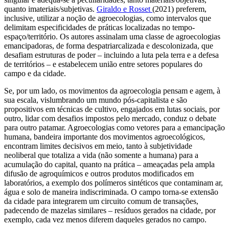
quanto imateriais/subjetivas.
Giraldo e Rosset
(2021) preferem,
inclusive, utilizar a noção de agroecologias, como intervalos que
delimitam especificidades de práticas localizadas no tempo-
espaço/território. Os autores assinalam uma classe de agroecologias
emancipadoras, de forma despatriarcalizada e descolonizada, que
desafiam estruturas de poder – incluindo a luta pela terra e a defesa
de territórios – e estabelecem união entre setores populares do
campo e da cidade.
Se, por um lado, os movimentos da agroecologia pensam e agem, à
sua escala, vislumbrando um mundo pós-capitalista e são
propositivos em técnicas de cultivo, engajados em lutas sociais, por
outro, lidar com desafios impostos pelo mercado, conduz o debate
para outro patamar. Agroecologias como vetores para a emancipação
humana, bandeira importante dos movimentos agroecológicos,
encontram limites decisivos em meio, tanto à subjetividade
neoliberal que totaliza a vida (não somente a humana) para a
acumulação do capital, quanto na prática – ameaçadas pela ampla
difusão de agroquímicos e outros produtos modificados em
laboratórios, a exemplo dos polímeros sintéticos que contaminam ar,
água e solo de maneira indiscriminada. O campo torna-se extensão
da cidade para integrarem um circuito comum de transações,
padecendo de mazelas similares – resíduos gerados na cidade, por
exemplo, cada vez menos diferem daqueles gerados no campo.