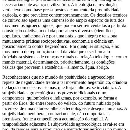
necessariamente avanço civilizatório. A ideologia da revolução
verde teve como base pressupostos de aumento da produtividade
agrícola, o que prevalece contemporaneamente. Os desafios técnicos
de cultivo são apenas uma dimensão do amplo espectro de luta dos
movimentos agroecológicos, que podem ser reinventados a partir da
construção coletiva, mediada por saberes diversos (científicos,
populares, tradicionais) e por uma práxis que integra e tensiona
mutuamente práticas socioprodutivas, economia e ciência em
posicionamento contra-hegemônico. Em qualquer situação, é no
movimento de reprodução social da vida que o ser humano
(re)elabora sistemas de crenças e rituais na relação teleológica com o
mundo material, determinando, prioritariamente, as condições
básicas que proveem a existência – alimento, água, abrigo.
Reconhecemos que no mundo da positividade a agroecologia,
repleta de negatividade frente a tal movimento hegemônico, criadora
de laços com os ecossistemas, que forja culturas, se inviabiliza. A
subjetividade agroecológica dos povos tradicionais como
camponeses, quilombolas e indígenas, por exemplo, se forma a
partir do Eros, do entreaberto, do velado, do futuro nublado pela
incerteza de uma natureza alheia a tecnologias e desejos humanos. A
subjetividade neoliberal, contrariamente, não comporta tais
premissas, frente a empecilhos à acumulação do capital. A
temporalidade adjacente à subjetividade agroecológica esvai-se em
prol da rapidez para a produção de mercadorias agrícolas no mundo