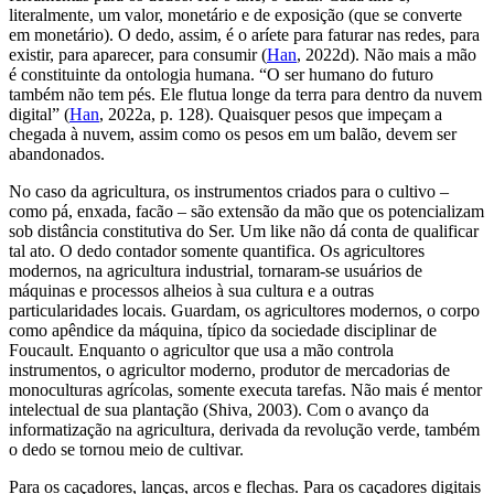
literalmente, um valor, monetário e de exposição (que se converte
em monetário). O dedo, assim, é o aríete para faturar nas redes, para
existir, para aparecer, para consumir (
Han
, 2022d). Não mais a mão
é constituinte da ontologia humana. “O ser humano do futuro
também não tem pés. Ele flutua longe da terra para dentro da nuvem
digital” (
Han
, 2022a, p. 128). Quaisquer pesos que impeçam a
chegada à nuvem, assim como os pesos em um balão, devem ser
abandonados.
No caso da agricultura, os instrumentos criados para o cultivo –
como pá, enxada, facão – são extensão da mão que os potencializam
sob distância constitutiva do Ser. Um
like
não dá conta de qualificar
tal ato. O dedo contador somente quantifica. Os agricultores
modernos, na agricultura industrial, tornaram-se usuários de
máquinas e processos alheios à sua cultura e a outras
particularidades locais. Guardam, os agricultores modernos, o corpo
como apêndice da máquina, típico da sociedade disciplinar de
Foucault. Enquanto o agricultor que usa a mão controla
instrumentos, o agricultor moderno, produtor de mercadorias de
monoculturas agrícolas, somente executa tarefas. Não mais é mentor
intelectual de sua plantação (Shiva, 2003). Com o avanço da
informatização na agricultura, derivada da revolução verde, também
o dedo se tornou meio de cultivar.
Para os caçadores, lanças, arcos e flechas. Para os caçadores digitais