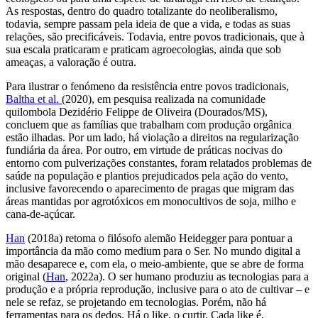
As respostas, dentro do quadro totalizante do neoliberalismo,
todavia, sempre passam pela ideia de que a vida, e todas as suas
relações, são precificáveis. Todavia, entre povos tradicionais, que à
sua escala praticaram e praticam agroecologias, ainda que sob
ameaças, a valoração é outra.
Para ilustrar o fenómeno da resistência entre povos tradicionais,
Baltha
et al.
(2020), em pesquisa realizada na comunidade
quilombola Dezidério Felippe de Oliveira (Dourados/MS),
concluem que as famílias que trabalham com produção orgânica
estão ilhadas. Por um lado, há violação a direitos na regularização
fundiária da área. Por outro, em virtude de práticas nocivas do
entorno com pulverizações constantes, foram relatados problemas de
saúde na população e plantios prejudicados pela ação do vento,
inclusive favorecendo o aparecimento de pragas que migram das
áreas mantidas por agrotóxicos em monocultivos de soja, milho e
cana-de-açúcar.
Han
(2018a) retoma o filósofo alemão Heidegger para pontuar a
importância da mão como
medium
para o Ser. No mundo digital a
mão desaparece e, com ela, o meio-ambiente, que se abre de forma
original (
Han
, 2022a). O ser humano produziu as tecnologias para a
produção e a própria reprodução, inclusive para o ato de cultivar – e
nele se refaz, se projetando em tecnologias. Porém, não há
ferramentas para os dedos. Há o
like
, o curtir. Cada
like
é,