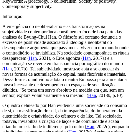
Keywords:
Agroecology, Neoliberalism, Society of positivity,
Contemporary subjectivity.
Introdução
A emergência do neoliberalismo e as transformações na
subjetividade contemporânea constituem o foco de boa parte das
análises de Byung-Chul Han. O filósofo sul coreano denuncia o
excesso de positividade associado à ideologia neoliberal do
desempenho e argumenta que passamos a viver em um mundo onde
o contraditório se inviabiliza. Na sociedade contemporânea os rituais
desaparecem (
Han
, 2021), o Eros agoniza (
Han
, 2017a) e a
comunicação se reverte em transparência pornográfica do mundo
(
Han
, 2017b). Tal subjetividade mostra-se apta a se conectar às
novas formas de acumulação do capital, mais flexíveis e imateriais.
Dessa forma, o indivíduo adota o mantra
Eu posso
para alimentar a
busca incessante de desempenho em espaços de socialização
diluídos. “Se torna um servo absoluto na medida em que, sem um
senhor, explora voluntariamente a si mesmo” (
Han
, 2018b, p.10).
O quadro delineado por Han evidencia uma sociedade do consumo
de si, da massificação do
self
, da transparência, do imperativo da
autenticidade e criatividade, do efêmero e do
like
. Tal sociedade,
todavia, inviabiliza a criação de laços e de comunidade e acaba
criando um estado de indiferença pelo outro (
Han
, 2022c), enquanto
o indivíduo se exaure nele próprio (
Han
, 2017c). Assim, a ordem