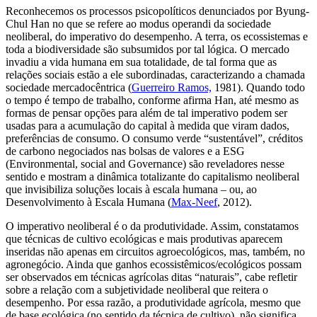
Reconhecemos os processos psicopolíticos denunciados por Byung-
Chul Han no que se refere ao
modus operandi
da sociedade
neoliberal, do imperativo do desempenho. A terra, os ecossistemas e
toda a biodiversidade são subsumidos por tal lógica. O mercado
invadiu a vida humana em sua totalidade, de tal forma que as
relações sociais estão a ele subordinadas, caracterizando a chamada
sociedade mercadocêntrica (
Guerreiro Ramos,
1981). Quando todo
o tempo é tempo de trabalho, conforme afirma Han, até mesmo as
formas de pensar opções para além de tal imperativo podem ser
usadas para a acumulação do capital à medida que viram dados,
preferências de consumo. O consumo verde “sustentável”, créditos
de carbono negociados nas bolsas de valores e a ESG
(Environmental, social and Governance) são reveladores nesse
sentido e mostram a dinâmica totalizante do capitalismo neoliberal
que invisibiliza soluções locais à escala humana – ou, ao
Desenvolvimento à Escala Humana (
Max-Neef
, 2012).
O imperativo neoliberal é o da produtividade. Assim, constatamos
que técnicas de cultivo ecológicas e mais produtivas aparecem
inseridas não apenas em circuitos agroecológicos, mas, também, no
agronegócio. Ainda que ganhos ecossistêmicos/ecológicos possam
ser observados em técnicas agrícolas ditas “naturais”, cabe refletir
sobre a relação com a subjetividade neoliberal que reitera o
desempenho. Por essa razão, a produtividade agrícola, mesmo que
de base ecológica (no sentido da técnica de cultivo), não significa