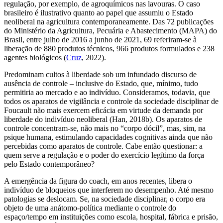
regulação, por exemplo, de agroquímicos nas lavouras. O caso
brasileiro é ilustrativo quanto ao papel que assumiu o Estado
neoliberal na agricultura contemporaneamente. Das 72 publicações
do Ministério da Agricultura, Pecuária e Abastecimento (MAPA) do
Brasil, entre julho de 2016 a junho de 2021, 69 referiram-se à
liberação de 880 produtos técnicos, 966 produtos formulados e 238
agentes biológicos (
Cruz
, 2022).
Predominam cultos à liberdade sob um infundado discurso de
ausência de controle – inclusive do Estado, que,
mínimo
, tudo
permitiria ao mercado e ao indivíduo. Consideramos, todavia, que
todos os aparatos de vigilância e controle da sociedade disciplinar de
Foucault não mais exercem eficácia em virtude da demanda por
liberdade do indivíduo neoliberal (Han, 2018b). Os aparatos de
controle concentram-se, não mais no “corpo dócil”, mas, sim, na
psique humana, estimulando capacidades cognitivas ainda que não
percebidas como aparatos de controle. Cabe então questionar: a
quem serve a regulação e o poder do exercício legítimo da força
pelo Estado contemporâneo?
A emergência da figura do
coach
, em anos recentes, libera o
indivíduo de bloqueios que interferem no desempenho. Até mesmo
patologias se deslocam. Se, na sociedade disciplinar, o corpo era
objeto de uma anátomo-política mediante o controle do
espaço/tempo em instituições como escola, hospital, fábrica e prisão,