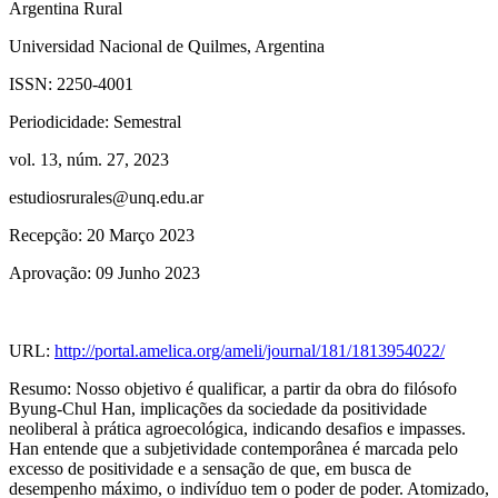
Argentina Rural
Universidad Nacional de Quilmes, Argentina
ISSN:
2250-4001
Periodicidade:
Semestral
vol. 13,
núm. 27,
2023
estudiosrurales@unq.edu.ar
Recepção:
20 Março 2023
Aprovação:
09 Junho 2023
URL:
http://portal.amelica.org/ameli/journal/181/1813954022/
Resumo:
Nosso objetivo é qualificar, a partir da obra do filósofo
Byung-Chul Han, implicações da sociedade da positividade
neoliberal à prática agroecológica, indicando desafios e impasses.
Han entende que a subjetividade contemporânea é marcada pelo
excesso de positividade e a sensação de que, em busca de
desempenho máximo, o indivíduo tem o poder de poder. Atomizado,