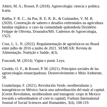
Altieri, M. A.; Rosset, P. (2018).
Agroecología: ciencia y politica
.
Icaria.
Baltha, F. R. C., da Paz, R. E. R. B., & Guimarães, V. M. B.
(2020). Construção de saberes e desafios enfrentados na agricultura
familiar orgânica: o caso da comunidade quilombola Dezidério
Felippe de Oliveira, Dourados/MS.
Cadernos de Agroecologia
,
15(2).
Cruz, L. L. N. (2022). Regulamentação de agrotóxicos no Brasil
entre julho de 2016 a junho de 2021. SEMEAR:
Revista de
Alimentação, Nutrição e Saúde
, 4(3).
Foucault, M. (2014).
Vigiar e punir
. Leya.
Giraldo, O. F., & Rosset, P. M. (2021). Principios sociales de las
agroecologías emancipadoras.
Desenvolvimento e Meio Ambiente
,
58.
Gouttefanjat, F. (2021). Revolución Verde, neoliberalismo y
transgénicos en México: hacia una subordinación del maíz al capital.
[Green Revolution, neoliberalism and transgenic crops in Mexico:
towards a subordination of corn to capital].
Forhum International
Journal of Social Sciences and Humanities
, 3(4), 108-119.