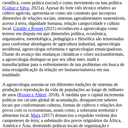
científica, como prática (social) e como movimento ou luta política
(
Guhur e Silva
, 2021a). Apesar do forte viés técnico relativo ao
cultivo agrícola, apresenta-se como um construto que incorpora
dimensões de relações sociais, sistemas agroalimentares sustentáveis,
acesso à terra, dignidade humana, relação campo/cidade e cultura
local.
Giraldo e Rosset
(2021) reconhecem a agroecologia como
terreno em disputa em que dimensões política, econômica,
organizativa, metodológica, pedagógica e filosófica são tensionadas
para conformar abordagens de agricultura industrial, agroecologia
neoliberal, agroecologia reformista e agroecologias emancipadoras.
Diante do avanço das mudanças climáticas e crises socioambientais,
a agroecologia distingue-se por seu olhar inter, multi e
transdisciplinar para o enfrentamento de tais problemas em busca de
uma ressignificação da relação ser humano/natureza em sua
totalidade.
A agroecologia assenta-se em diferentes tradições de sistemas de
produção e reprodução da vida de populações ao longo de milhares
de anos (
Rosset e Altieri,
2018). À medida que o capital incrementa
práticas em circuito global de acumulação, desaparecem saberes
locais que conformaram culturas, formas de cultivos e relações dos
povos com os ecossistemas, assim como, a soberania territorial e
alimentar local.
Marx
(2017) denunciou a expulsão violenta dos
camponeses da terra; a submissão dos povos originários da África,
América e Ásia, destruindo práticas locais de organização e