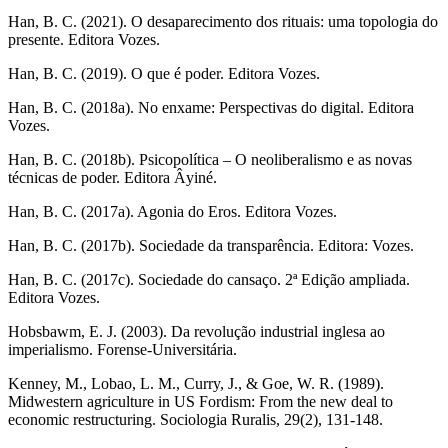
Han, B. C. (2021).
O desaparecimento dos rituais: uma topologia do
presente.
Editora Vozes.
Han, B. C. (2019).
O que é poder.
Editora Vozes.
Han, B. C. (2018a).
No enxame: Perspectivas do digital.
Editora
Vozes.
Han, B. C. (2018b).
Psicopolítica – O neoliberalismo e as novas
técnicas de poder.
Editora Âyiné.
Han, B. C. (2017a).
Agonia do Eros.
Editora Vozes.
Han, B. C. (2017b).
Sociedade da transparência.
Editora: Vozes.
Han, B. C. (2017c).
Sociedade do cansaço.
2ª Edição ampliada.
Editora Vozes.
Hobsbawm, E. J. (2003).
Da revolução industrial inglesa ao
imperialismo.
Forense-Universitária.
Kenney, M., Lobao, L. M., Curry, J., & Goe, W. R. (1989).
Midwestern agriculture in US Fordism: From the new deal to
economic restructuring.
Sociologia Ruralis
, 29(2), 131-148.