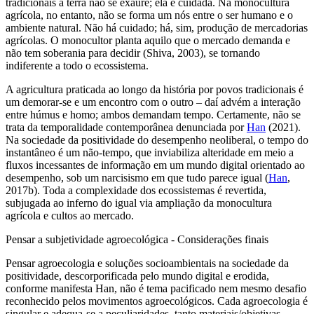
tradicionais a terra não se exaure; ela é cuidada. Na monocultura
agrícola, no entanto, não se forma um nós entre o ser humano e o
ambiente natural. Não há cuidado; há, sim, produção de mercadorias
agrícolas. O monocultor planta aquilo que o mercado demanda e
não tem soberania para decidir (Shiva, 2003), se tornando
indiferente a todo o ecossistema.
A agricultura praticada ao longo da história por povos tradicionais é
um demorar-se e um encontro com o outro – daí advém a interação
entre húmus e homo; ambos demandam tempo. Certamente, não se
trata da temporalidade contemporânea denunciada por
Han
(2021).
Na sociedade da positividade do desempenho neoliberal, o tempo do
instantâneo é um
não-tempo
, que inviabiliza alteridade em meio a
fluxos incessantes de informação em um mundo digital orientado ao
desempenho, sob um narcisismo em que tudo parece igual (
Han
,
2017b). Toda a complexidade dos ecossistemas é revertida,
subjugada ao inferno do igual via ampliação da monocultura
agrícola e cultos ao mercado.
Pensar a subjetividade agroecológica - Considerações finais
Pensar agroecologia e soluções socioambientais na sociedade da
positividade, descorporificada pelo mundo digital e erodida,
conforme manifesta Han, não é tema pacificado nem mesmo desafio
reconhecido pelos movimentos agroecológicos. Cada agroecologia é
singular e adequa-se a peculiaridades, tanto materiais/objetivas,