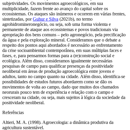
subjetividades. Os movimentos agroecológicos, em sua
multiplicidade, fazem frente ao avanço do capital sobre os
ecossistemas. Os ataques são inúmeros e ocorrem em várias frentes,
sintetizadas, por
Guhur e Silva
(2021b), no termo
agrohidromineronegócio, ou seja, sob uma forma violenta e
permanente de ataque aos ecossistemas e povos tradicionais via
apropriação dos bens comuns – pelo agronegócio, pela precificação
da água e pela exploração mineral. Consideramos que o debate a
respeito dos pontos aqui abordados é necessário ao enfrentamento
da crise socioambiental contemporânea, em suas múltiplas faces e
fases, e, para pensarmos formas para a (re)construção social e
ecológica. Além disso, consideramos igualmente necessárias
pesquisas de campo para qualificar presenças da positividade
neoliberal em áreas de produção agroecológica entre jovens e
adultos, tanto no campo quanto na cidade. Além disso, identifica-se
possibilidades de estudos futuros abordarem como se dão os
movimentos de volta ao campo, dado que muitos dos chamados
neorurais pouco tem de experiência e relação com o campo e
cresceram na cidade, ou seja, mais sujeitos à lógica da sociedade da
positividade neoliberal.
Referências
Altieri, M. A. (1998).
Agroecologia: a dinâmica produtiva da
agricultura sustentável.