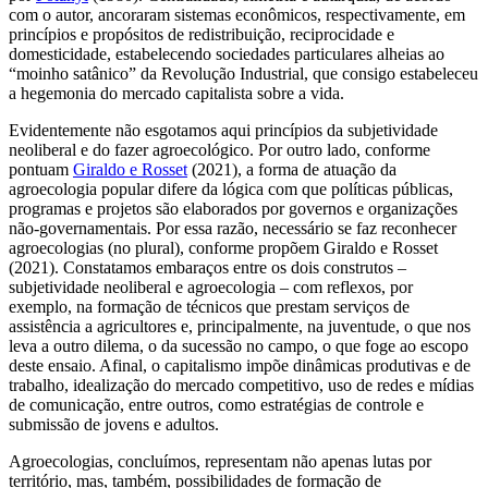
com o autor, ancoraram sistemas econômicos, respectivamente, em
princípios e propósitos de redistribuição, reciprocidade e
domesticidade, estabelecendo sociedades particulares alheias ao
“moinho satânico” da Revolução Industrial, que consigo estabeleceu
a hegemonia do mercado capitalista sobre a vida.
Evidentemente não esgotamos aqui princípios da subjetividade
neoliberal e do fazer agroecológico. Por outro lado, conforme
pontuam
Giraldo e Rosset
(2021), a forma de atuação da
agroecologia popular difere da lógica com que políticas públicas,
programas e projetos são elaborados por governos e organizações
não-governamentais. Por essa razão, necessário se faz reconhecer
agroecologias (no plural), conforme propõem Giraldo e Rosset
(2021). Constatamos embaraços entre os dois construtos –
subjetividade neoliberal e agroecologia – com reflexos, por
exemplo, na formação de técnicos que prestam serviços de
assistência a agricultores e, principalmente, na juventude, o que nos
leva a outro dilema, o da sucessão no campo, o que foge ao escopo
deste ensaio. Afinal, o capitalismo impõe dinâmicas produtivas e de
trabalho, idealização do mercado competitivo, uso de redes e mídias
de comunicação, entre outros, como estratégias de controle e
submissão de jovens e adultos.
Agroecologias, concluímos, representam não apenas lutas por
território, mas, também, possibilidades de formação de