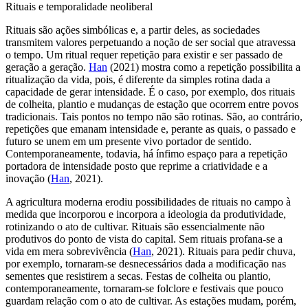
Rituais e temporalidade neoliberal
Rituais são ações simbólicas e, a partir deles, as sociedades
transmitem valores perpetuando a noção de ser social que atravessa
o tempo. Um ritual requer repetição para existir e ser passado de
geração a geração.
Han
(2021) mostra como a repetição possibilita a
ritualização da vida, pois, é diferente da simples rotina dada a
capacidade de gerar intensidade. É o caso, por exemplo, dos rituais
de colheita, plantio e mudanças de estação que ocorrem entre povos
tradicionais. Tais pontos no tempo não são rotinas. São, ao contrário,
repetições que emanam intensidade e, perante as quais, o passado e
futuro se unem em um presente vivo portador de sentido.
Contemporaneamente, todavia, há ínfimo espaço para a repetição
portadora de intensidade posto que reprime a criatividade e a
inovação (
Han
, 2021).
A agricultura moderna erodiu possibilidades de rituais no campo à
medida que incorporou e incorpora a ideologia da produtividade,
rotinizando o ato de cultivar. Rituais são essencialmente não
produtivos do ponto de vista do capital. Sem rituais profana-se a
vida em mera sobrevivência (
Han
, 2021). Rituais para pedir chuva,
por exemplo, tornaram-se desnecessários dada a modificação nas
sementes que resistirem a secas. Festas de colheita ou plantio,
contemporaneamente, tornaram-se folclore e festivais que pouco
guardam relação com o ato de cultivar. As estações mudam, porém,