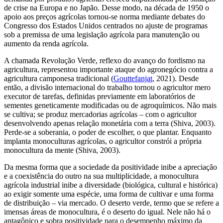
de crise na Europa e no Japão. Desse modo, na década de 1950 o
apoio aos preços agrícolas tornou-se norma mediante debates do
Congresso dos Estados Unidos centrados no ajuste de programas
sob a premissa de uma legislação agrícola para manutenção ou
aumento da renda agrícola.
A chamada Revolução Verde, reflexo do avanço do fordismo na
agricultura, representou importante ataque do agronegócio contra a
agricultura camponesa tradicional (
Gouttefanjat
, 2021). Desde
então, a divisão internacional do trabalho tornou o agricultor mero
executor de tarefas, definidas previamente em laboratórios de
sementes geneticamente modificadas ou de agroquímicos. Não mais
se cultiva; se produz mercadorias agrícolas – com o agricultor
desenvolvendo apenas relação monetária com a terra (Shiva, 2003).
Perde-se a soberania, o poder de escolher, o que plantar. Enquanto
implanta monoculturas agrícolas, o agricultor constrói a própria
monocultura da mente (Shiva, 2003).
Da mesma forma que a sociedade da positividade inibe a apreciação
e a coexistência do outro na sua multiplicidade, a monocultura
agrícola industrial inibe a diversidade (biológica, cultural e histórica)
ao exigir somente uma espécie, uma forma de cultivar e uma forma
de distribuição – via mercado. O deserto verde, termo que se refere a
imensas áreas de monocultura, é o deserto do igual. Nele não há o
antagônico e sobra positividade para o desempenho máximo da