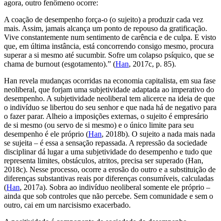
agora, outro fenômeno ocorre:
A coação de desempenho força-o (o sujeito) a produzir cada vez
mais. Assim, jamais alcança um ponto de repouso da gratificação.
Vive constantemente num sentimento de carência e de culpa. E visto
que, em última instância, está concorrendo consigo mesmo, procura
superar a si mesmo até sucumbir. Sofre um colapso psíquico, que se
chama de burnout (esgotamento).” (
Han
, 2017c, p. 85).
Han revela mudanças ocorridas na economia capitalista, em sua fase
neoliberal, que forjam uma subjetividade adaptada ao imperativo do
desempenho. A subjetividade neoliberal tem alicerce na ideia de que
o indivíduo se libertou do seu senhor e que nada há de negativo para
o fazer parar. Alheio a imposições externas, o sujeito é empresário
de si mesmo (ou servo de si mesmo) e o único limite para seu
desempenho é ele próprio (
Han
, 2018b). O sujeito a nada mais nada
se sujeita – é essa a sensação repassada. A repressão da sociedade
disciplinar dá lugar a uma subjetividade do desempenho e tudo que
representa limites, obstáculos, atritos, precisa ser superado (Han,
2018c). Nesse processo, ocorre a erosão do outro e a substituição de
diferenças substantivas reais por diferenças consumíveis, calculadas
(
Han
, 2017a). Sobra ao indivíduo neoliberal somente ele próprio –
ainda que sob controles que não percebe. Sem comunidade e sem o
outro, cai em um narcisismo exacerbado.