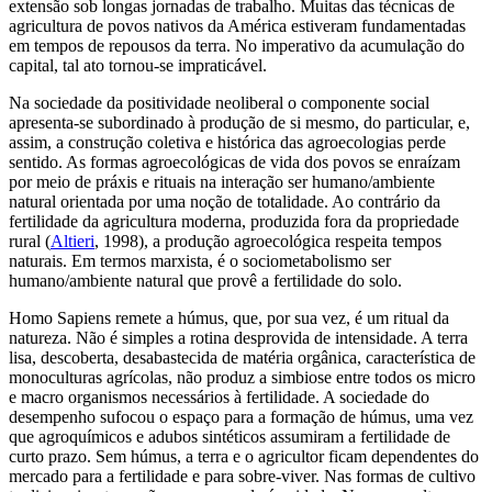
extensão sob longas jornadas de trabalho. Muitas das técnicas de
agricultura de povos nativos da América estiveram fundamentadas
em tempos de repousos da terra. No imperativo da acumulação do
capital, tal ato tornou-se impraticável.
Na sociedade da positividade neoliberal o componente social
apresenta-se subordinado à produção de si mesmo, do particular, e,
assim, a construção coletiva e histórica das agroecologias perde
sentido. As formas agroecológicas de vida dos povos se enraízam
por meio de
práxis
e rituais na interação ser humano/ambiente
natural orientada por uma noção de totalidade. Ao contrário da
fertilidade da agricultura moderna, produzida fora da propriedade
rural (
Altieri
, 1998), a produção agroecológica respeita tempos
naturais. Em termos marxista, é o sociometabolismo ser
humano/ambiente natural que provê a fertilidade do solo.
Homo Sapiens
remete a húmus, que, por sua vez, é um ritual da
natureza. Não é simples a rotina desprovida de intensidade. A terra
lisa, descoberta, desabastecida de matéria orgânica, característica de
monoculturas agrícolas, não produz a simbiose entre todos os micro
e macro organismos necessários à fertilidade. A sociedade do
desempenho sufocou o espaço para a formação de húmus, uma vez
que agroquímicos e adubos sintéticos assumiram a fertilidade de
curto prazo. Sem húmus, a terra e o agricultor ficam dependentes do
mercado para a fertilidade e para
sobre-viver
. Nas formas de cultivo