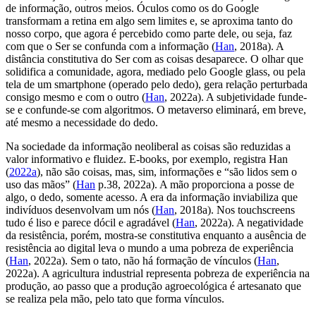
de informação, outros meios. Óculos como os do Google
transformam a retina em algo sem limites e, se aproxima tanto do
nosso corpo, que agora é percebido como parte dele, ou seja, faz
com que o Ser se confunda com a informação (
Han
, 2018a). A
distância constitutiva do Ser com as coisas desaparece. O olhar que
solidifica a comunidade, agora, mediado pelo Google
glass
, ou pela
tela de um
smartphone
(operado pelo dedo), gera relação perturbada
consigo mesmo e com o outro (
Han
, 2022a). A subjetividade funde-
se e confunde-se com algoritmos. O metaverso eliminará, em breve,
até mesmo a necessidade do dedo.
Na sociedade da informação neoliberal as coisas são reduzidas a
valor informativo e fluidez.
E-books
, por exemplo, registra Han
(
2022a
), não são coisas, mas, sim, informações e “são lidos sem o
uso das mãos” (
Han
p.38, 2022a). A mão proporciona a posse de
algo, o dedo, somente acesso. A era da informação inviabiliza que
indivíduos desenvolvam um
nós
(
Han
, 2018a). Nos
touchscreens
tudo é liso e parece dócil e agradável (
Han
, 2022a). A negatividade
da resistência, porém, mostra-se constitutiva enquanto a ausência de
resistência ao digital leva o mundo a uma pobreza de experiência
(
Han
, 2022a). Sem o tato, não há formação de vínculos (
Han
,
2022a). A agricultura industrial representa pobreza de experiência na
produção, ao passo que a produção agroecológica é artesanato que
se realiza pela mão, pelo tato que forma vínculos.