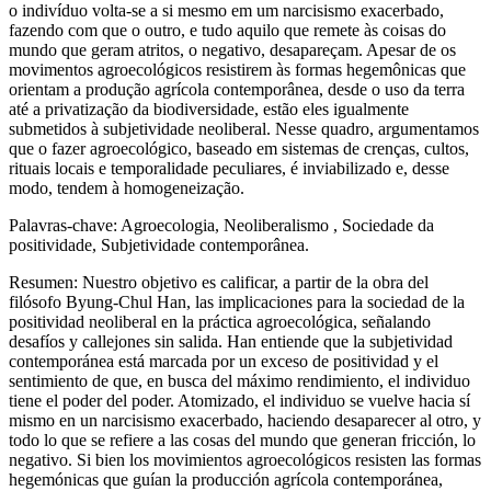
o indivíduo volta-se a si mesmo em um narcisismo exacerbado,
fazendo com que o outro, e tudo aquilo que remete às coisas do
mundo que geram atritos, o negativo, desapareçam. Apesar de os
movimentos agroecológicos resistirem às formas hegemônicas que
orientam a produção agrícola contemporânea, desde o uso da terra
até a privatização da biodiversidade, estão eles igualmente
submetidos à subjetividade neoliberal. Nesse quadro, argumentamos
que o fazer agroecológico, baseado em sistemas de crenças, cultos,
rituais locais e temporalidade peculiares, é inviabilizado e, desse
modo, tendem à homogeneização.
Palavras-chave:
Agroecologia, Neoliberalismo , Sociedade da
positividade, Subjetividade contemporânea.
Resumen:
Nuestro objetivo es calificar, a partir de la obra del
filósofo Byung-Chul Han, las implicaciones para la sociedad de la
positividad neoliberal en la práctica agroecológica, señalando
desafíos y callejones sin salida. Han entiende que la subjetividad
contemporánea está marcada por un exceso de positividad y el
sentimiento de que, en busca del máximo rendimiento, el individuo
tiene el poder del poder. Atomizado, el individuo se vuelve hacia sí
mismo en un narcisismo exacerbado, haciendo desaparecer al otro, y
todo lo que se refiere a las cosas del mundo que generan fricción, lo
negativo. Si bien los movimientos agroecológicos resisten las formas
hegemónicas que guían la producción agrícola contemporánea,