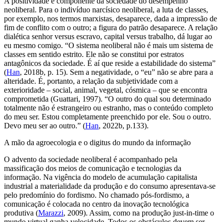
A positividade é componente da sociedade do desempenho
neoliberal. Para o indivíduo narcísico neoliberal, a luta de classes,
por exemplo, nos termos marxistas, desaparece, dada a impressão de
fim de conflito com o outro; a figura do patrão desaparece. A relação
dialética senhor versus escravo, capital versus trabalho, dá lugar ao
eu mesmo comigo
. “O sistema neoliberal não é mais um sistema de
classes em sentido estrito. Ele não se constitui por estratos
antagônicos da sociedade. É aí que reside a estabilidade do sistema”
(
Han
, 2018b, p. 15). Sem a negatividade, o
“eu”
não se abre para a
alteridade. É, portanto, a relação da subjetividade com a
exterioridade – social, animal, vegetal, cósmica – que se encontra
comprometida (Guattari, 1997). “O outro do qual sou determinado
totalmente não é estrangeiro ou estranho, mas o conteúdo completo
do
meu
ser. Estou completamente preenchido por ele. Sou o
outro
.
Devo meu ser ao outro.” (
Han
, 2022b, p.133).
A mão da agroecologia e o
digitus
do mundo da informação
O advento da sociedade neoliberal é acompanhado pela
massificação dos meios de comunicação e tecnologias da
informação. Na vigência do modelo de acumulação capitalista
industrial a materialidade da produção e do consumo apresentava-se
pelo predomínio do fordismo. No chamado pós-fordismo, a
comunicação é colocada no centro da inovação tecnológica
produtiva (
Marazzi
, 2009). Assim, como na produção just-in-time o
mundo virtual ganha velocidade. Todos os obstáculos devem ser