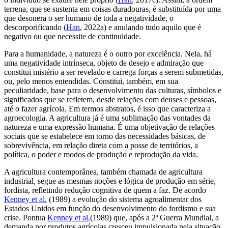
terrena, que se sustenta em coisas duradouras, é substituída por uma
que desonera o ser humano de toda a negatividade, o
descorporificando (
Han
, 2022a) e anulando tudo aquilo que é
negativo ou que necessite de continuidade.
Para a humanidade, a natureza é o outro por excelência. Nela, há
uma negatividade intrínseca, objeto de desejo e admiração que
constitui mistério a ser revelado e carrega forças a serem submetidas,
ou, pelo menos entendidas. Constitui, também, em sua
peculiaridade, base para o desenvolvimento das culturas, símbolos e
significados que se refletem, desde relações com deuses e pessoas,
até o fazer agrícola. Em termos abstratos, é isso que caracteriza a
agroecologia. A agricultura já é uma sublimação das vontades da
natureza e uma expressão humana. É uma objetivação de relações
sociais que se estabelece em torno das necessidades básicas, de
sobrevivência, em relação direta com a posse de territórios, a
política, o poder e modos de produção e reprodução da vida.
A agricultura contemporânea, também chamada de agricultura
industrial, segue as mesmas noções e lógica de produção em série,
fordista, refletindo redução cognitiva de quem a faz. De acordo
Kenney
et al.
(1989) a evolução do sistema agroalimentar dos
Estados Unidos em função do desenvolvimento do fordismo e sua
crise. Pontua
Kenney
et al.
(1989) que, após a 2ª Guerra Mundial, a
demanda por produtos agrícolas cresceu impulsionada pela situação