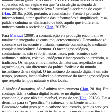
superados sob um regime em que “a circulação acelerada da
comunicação e informação leva à circulação acelerada do capital”
(
Han
, 2018a, p.66), portanto, à acumulação. Frente à profusão
informacional, a transparência das informações é simplificada, rasa,
pálida e culmina na eliminação de tudo aquilo que é diferente,
uniformizando a sociedade (
Han
, 2017b).
Para
Marazzi
(2009), a comunicação e a produção encontram-se
totalmente integradas (e consumo, acrescentamos). Demanda-se (e
consome-se) incessante e instantaneamente comunicação mediante
completa intolerância à demora. O fazer agroecológico,
contrariamente, não se forja nessas bases, pois, acontece sob
atributos histórico, coletivo, endógeno e incorporado ao território, a
tradições. Os tempos e movimentos da natureza, respeitados nas
agroecologias, são diferentes da prática fordista e do mundo
instantâneo da era digital. O instantâneo do mundo digital é um não-
tempo, portanto, inconciliável ao demorar-se do fazer agroecológico
que respeita tempos naturais e ritos locais.
A história é narrativa, não é aditiva nem enumera (
Han
, 2018a). Em
contrapartida, a cultura digital baseia-se no
digitus
– no dedo
contador, e, o que não é numerável, cessa de
ser
(
Han
, 2018a). Daí a
demanda para se “precificar” a natureza, o ambiente natural.
Buscam-se valor justo para o carbono sequestrado, para os serviços
ecológicos ou para uma espécie de tartaruga em risco de extinção.