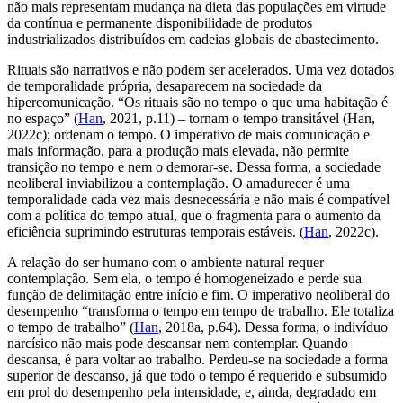
não mais representam mudança na dieta das populações em virtude
da contínua e permanente disponibilidade de produtos
industrializados distribuídos em cadeias globais de abastecimento.
Rituais são narrativos e não podem ser acelerados. Uma vez dotados
de temporalidade própria, desaparecem na sociedade da
hipercomunicação. “Os rituais são no tempo o que uma habitação é
no espaço” (
Han
, 2021, p.11) – tornam o tempo transitável (Han,
2022c); ordenam o tempo. O imperativo de mais comunicação e
mais informação, para a produção mais elevada, não permite
transição no tempo e nem o
demorar-se
. Dessa forma, a sociedade
neoliberal inviabilizou a contemplação. O amadurecer é uma
temporalidade cada vez mais desnecessária e não mais é compatível
com a política do tempo atual, que o fragmenta para o aumento da
eficiência suprimindo estruturas temporais estáveis. (
Han
, 2022c).
A relação do ser humano com o ambiente natural requer
contemplação. Sem ela, o tempo é homogeneizado e perde sua
função de delimitação entre início e fim. O imperativo neoliberal do
desempenho “transforma o tempo em tempo de trabalho. Ele totaliza
o tempo de trabalho” (
Han
, 2018a, p.64). Dessa forma, o indivíduo
narcísico não mais pode descansar nem contemplar. Quando
descansa, é para voltar ao trabalho. Perdeu-se na sociedade a forma
superior de descanso, já que todo o tempo é requerido e subsumido
em prol do desempenho pela intensidade, e, ainda, degradado em