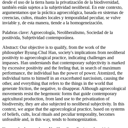
desde el uso de la tierra hasta la privatización de la biodiversidad,
también están sujetos a la subjetividad neoliberal. En este contexto,
argumentamos que la práctica agroecológica, basada en sistemas de
creencias, cultos, rituales locales y temporalidad peculiar, se vulve
inviable y, de esta manera, tiende a la homogeneización.
Palabras clave:
Agroecología, Neoliberalismo, Sociedad de la
positivida, Subjetividad contemporánea.
Abstract:
Our objective is to qualify, from the work of the
philosopher Byung-Chul Han, society's implications from neoliberal
positivity to agroecological practice, indicating challenges and
impasses. Han understands that contemporary subjectivity is marked
by excessive positivity and the feeling that, in search of maximum
performance, the individual has the power of power. Atomized, the
individual turns to himself in an exacerbated narcissism, causing the
other, and everything that refers to the things in the world that
generate friction, the negative, to disappear. Although agroecological
movements resist the hegemonic forms that guide contemporary
agricultural production, from land use to the privatization of
biodiversity, they are also subjected to neoliberal subjectivity. In this
context, we argue that the agroecological practice, based on systems
of beliefs, cults, local rituals and peculiar temporality, becomes
unfeasible and, in this way, tends to homogenization.