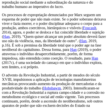
reprodução social mediante a subordinação da natureza e do
trabalho humano ao imperativo do lucro.
Os processos de expropriação denunciados por Marx seguem um
esquema de poder que não mais existe. Se o poder soberano deixava
viver e fazia morrer, e o poder disciplinar adequava o corpo para a
produção, ambos coercitivos, hierárquicos e visíveis (
Foucault
,
2014), agora, o poder se desloca e faz coincidir liberdade e sujeição
(
Han
, 2019). “Quem quiser alcançar um poder absoluto deverá fazer
uso não da violência, mas, da liberdade do outro”. (
Han
, 2019,
p.16). É sob a premissa da liberdade total que o poder age na fase
neoliberal do capitalismo. Dessa forma, para
Han
(2019), o poder
atravessa o indivíduo desapercebidamente, porém, de forma
impiedosa, não entendida como coerção. O resultado, para
Han
(2017c), é uma sociedade do cansaço em que o indivíduo explora,
sem limites, a si próprio.
O advento da Revolução Industrial, a partir de meados do século
XVIII, impulsionou a aplicação de tecnologias manufatureiras
mecânicas provocando aumento da produção de mercadorias e da
produtividade do trabalho (
Hobsbawm
, 2003). Intensificaram-se
com a Revolução Industrial a ruptura campo-cidade e a corrosão no
metabolismo ecológico e social até então vigente. Tais processos
continuam, porém, desde a ascensão do neoliberalismo, sob outros
aparatos de poder que não excluem decisões do Estado na