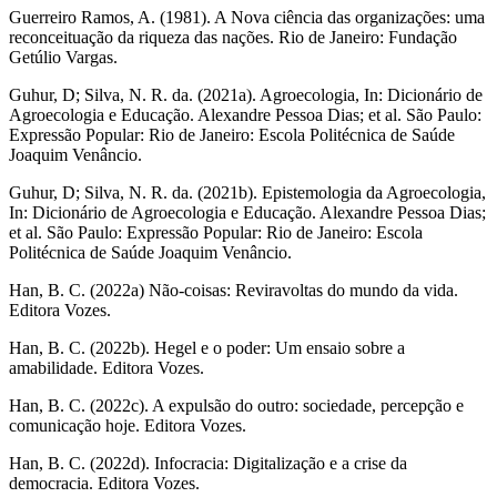
Guerreiro Ramos, A. (1981).
A Nova ciência das organizações: uma
reconceituação da riqueza das nações.
Rio de Janeiro: Fundação
Getúlio Vargas.
Guhur, D; Silva, N. R. da. (2021a).
Agroecologia
, In: Dicionário de
Agroecologia e Educação. Alexandre Pessoa Dias; et al. São Paulo:
Expressão Popular: Rio de Janeiro: Escola Politécnica de Saúde
Joaquim Venâncio.
Guhur, D; Silva, N. R. da. (2021b).
Epistemologia da Agroecologia,
In: Dicionário de Agroecologia e Educação
. Alexandre Pessoa Dias;
et al. São Paulo: Expressão Popular: Rio de Janeiro: Escola
Politécnica de Saúde Joaquim Venâncio.
Han, B. C. (2022a)
Não-coisas: Reviravoltas do mundo da vida
.
Editora Vozes.
Han, B. C. (2022b).
Hegel e o poder: Um ensaio sobre a
amabilidade
. Editora Vozes.
Han, B. C. (2022c).
A expulsão do outro: sociedade, percepção e
comunicação hoje.
Editora Vozes.
Han, B. C. (2022d).
Infocracia: Digitalização e a crise da
democracia
. Editora Vozes.